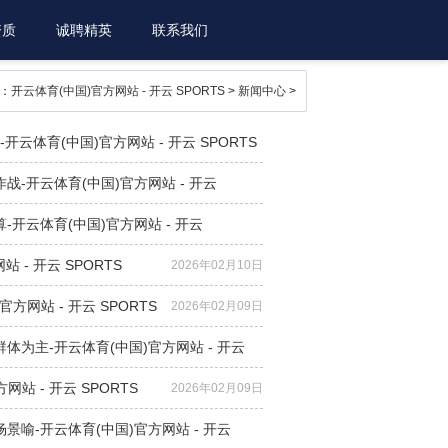
资质
诚聘精英
联系我们
：
开云体育(中国)官方网站 - 开云 SPORTS
>
新闻中心
>
开云体育(中国)官方网站 - 开云 SPORTS
战-开云体育(中国)官方网站 - 开云
2026年02月11日
-开云体育(中国)官方网站 - 开云
2026年02月10日
 - 开云 SPORTS
2026年02月10日
2026年02月10日
方网站 - 开云 SPORTS
2026年02月09日
体为主-开云体育(中国)官方网站 - 开云
站 - 开云 SPORTS
2026年02月09日
2026年02月09日
景喻-开云体育(中国)官方网站 - 开云