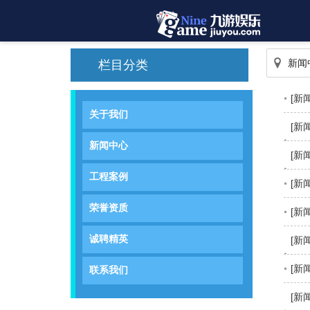
新闻
栏目分类
[新
关于我们
[新
新闻中心
SP
[新
工程案例
SP
[新
荣誉资质
[新
诚聘精英
[新
SP
[新
联系我们
[新