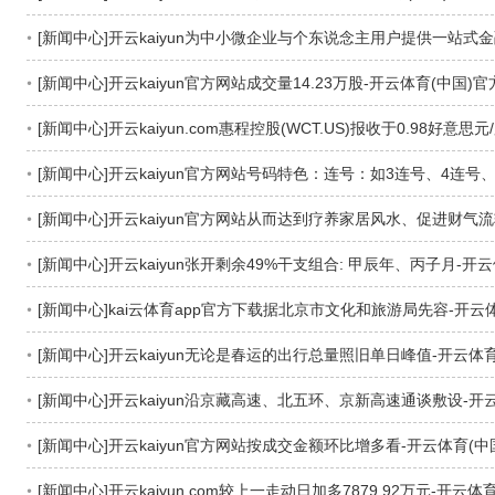
[新闻中心]开云kaiyun为中小微企业与个东说念主用户提供一站式金融处
[新闻中心]开云kaiyun官方网站成交量14.23万股-开云体育(中国)官方
[新闻中心]开云kaiyun.com惠程控股(WCT.US)报收于0.98好意思元
[新闻中心]开云kaiyun官方网站号码特色：连号：如3连号、4连号、5
[新闻中心]开云kaiyun官方网站从而达到疗养家居风水、促进财气流转
[新闻中心]开云kaiyun张开剩余49%干支组合: 甲辰年、丙子月-开云体
[新闻中心]kai云体育app官方下载据北京市文化和旅游局先容-开云体育
[新闻中心]开云kaiyun无论是春运的出行总量照旧单日峰值-开云体育(中
[新闻中心]开云kaiyun沿京藏高速、北五环、京新高速通谈敷设-开云体
[新闻中心]开云kaiyun官方网站按成交金额环比增多看-开云体育(中国)
[新闻中心]开云kaiyun.com较上一走动日加多7879.92万元-开云体育