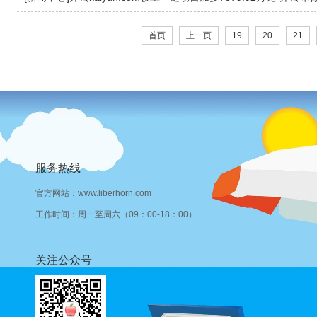
首页
上一页
19
20
21
服务热线
官方网站：www.liberhorn.com
工作时间：周一至周六（09：00-18：00）
关注公众号