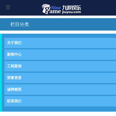
栏目分类
关于我们
新闻中心
工程案例
荣誉资质
诚聘精英
联系我们