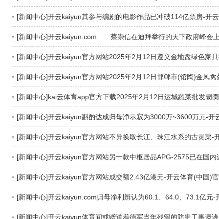
[新闻中心]开云kaiyun其参与编剧的电影作品已冲破114亿票房-开云体
[新闻中心]开云kaiyun.com 蔡崇信在迪拜举行的天下政府峰会上示
[新闻中心]开云kaiyun官方网站2025年2月12日遵义金地盘绿色家
[新闻中心]开云kaiyun官方网站2025年2月12日邯郸市(馆陶)金凤
[新闻中心]kai云体育app官方下载2025年2月12日运城蔬菜批发阛
[新闻中心]开云kaiyun斟酌达成归母净示寂为3000万~3600万元-开云
[新闻中心]开云kaiyun官方网站不异换取长江、珠江水系的古灵渠-开云
[新闻中心]开云kaiyun官方网站另一款中枢居品APG-2575已在国内
[新闻中心]开云kaiyun官方网站成交额2.43亿港元-开云体育(中国)官方
[新闻中心]开云kaiyun.com归母净利辨认为60.1、64.0、73.1亿元
[新闻中心]开云kaiyun体育间或赠送着德军当年残留的防患工事遗迹-开