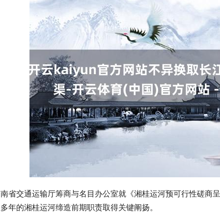
南省交通运输厅筹商与名目办公室就《湘桂运河预可行性磋商呈文
酿多年的湘桂运河缔造前期职责取得关键阐扬。