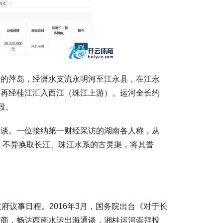
处的萍岛，经潇水支流永明河至江永县，在江永
，再经桂江汇入西江（珠江上游）。运河全长约
段。
通谈。一位接纳第一财经采访的湖南各人称，从
，不异换取长江、珠江水系的古灵渠，将其誉
府议事日程。2016年3月，国务院出台《对于长
磋商，畅达西南水运出海通谈，湘桂运河崇拜投