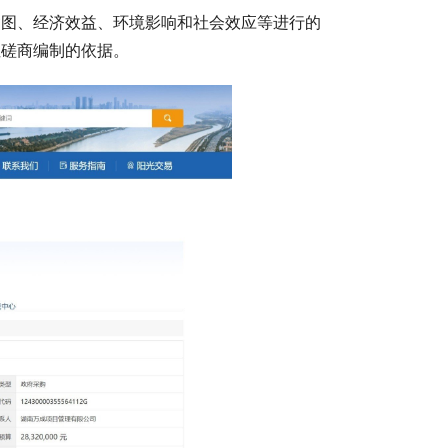
贪图、经济效益、环境影响和社会效应等进行的
磋商编制的依据。‌