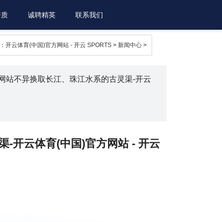
资质
诚聘精英
联系我们
：
开云体育(中国)官方网站 - 开云 SPORTS
>
新闻中心
>
n官方网站不异换取长江、珠江水系的古灵渠-开云
-开云体育(中国)官方网站 - 开云