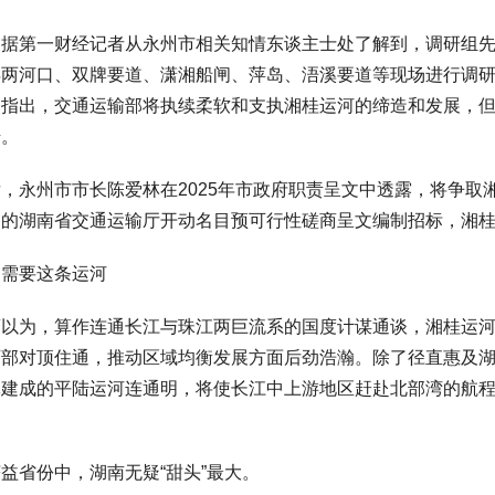
，据第一财经记者从永州市相关知情东谈主士处了解到，调研组
县两河口、双牌要道、潇湘船闸、萍岛、浯溪要道等现场进行调
中指出，交通运输部将执续柔软和支执湘桂运河的缔造和发展，
诺。
，永州市市长陈爱林在2025年市政府职责呈文中透露，将争取
到的湖南省交通运输厅开动名目预可行性磋商呈文编制招标，湘
多需要这条运河
以为，算作连通长江与珠江两巨流系的国度计谋通谈，湘桂运河
部对顶住通，推动区域均衡发展方面后劲浩瀚。除了径直惠及湖南
体建成的平陆运河连通明，将使长江中上游地区赶赴北部湾的航
益省份中，湖南无疑“甜头”最大。