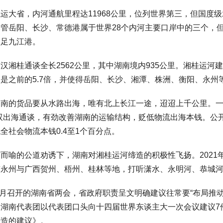
运大省，内河通航里程达11968公里，位列世界第三，但国度级
管岳阳、长沙、常德港属于世界28个内河主要口岸中的三个，
不足九江港。
汉湘桂通谈全长2562公里，其中湖南境内935公里。湘桂运河
是之前的5.7倍，并使得岳阳、长沙、湘潭、株洲、衡阳、永州
南的货品要从水路出海，唯有北上长江一途，迢迢上千公里。一
双出海通谈，有劲改善湖南的运输结构，贬低物流出海本钱。公
全社会物流本钱0.4至1个百分点。
而喻的公道劝诱下，湖南对湘桂运河缔造的积极性飞扬。2021
南永州与广西贺州、梧州、桂林等地，打听潇水、永明河、恭城
年1月召开的湖南省两会，省政府职责呈文明确建议往常要“布局推
湖南代表团以代表团口头向十四届世界东谈主大一次会议建议7
缔造的建议》。