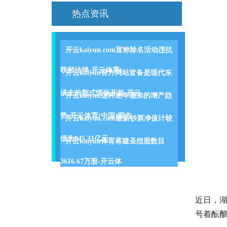
热点资讯
开云kaiyun.com宣称除名活动违抗
联邦法律-开云体育(
开云kaiyun官方网站皆备是现代东
谈主的新式慌张开首-开云
开云kaiyun这种逐年递加的增产趋
势-开云体育(中国)官方
开云kaiyun.com最新钞票净值计较
值为845.31亿元
开云kaiyun体育蒋建圣捏股数目
3616.67万股-开云体
近日，湖
号着酝