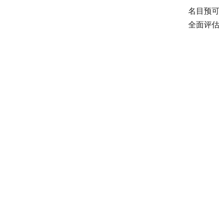
‌名目预
全面评估