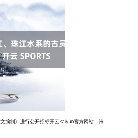
编制》进行公开招标开云kaiyun官方网站，符