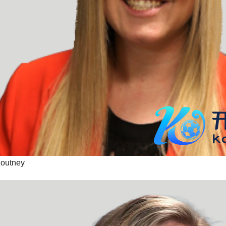
outney