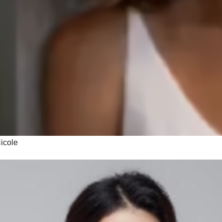
icole