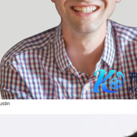
ustin